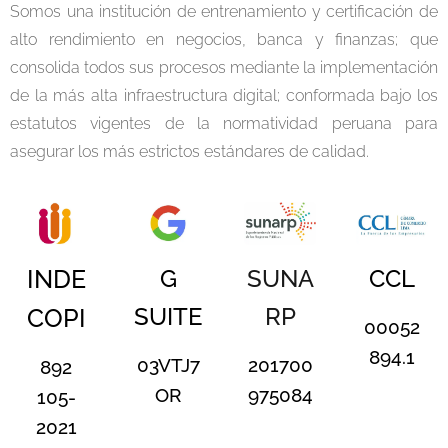
Somos una institución de entrenamiento y certificación de
alto rendimiento en negocios, banca y finanzas; que
consolida todos sus procesos mediante la implementación
de la más alta infraestructura digital; conformada bajo los
estatutos vigentes de la normatividad peruana para
asegurar los más estrictos estándares de calidad.
G
SUNA
CCL
INDE
SUITE
RP
COPI
00052
894.1
03VTJ7
201700
892
OR
975084
105-
2021