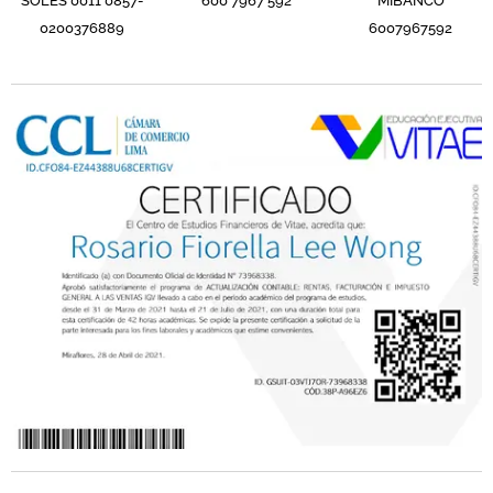
SOLES
0011 0857-
600 7967 592
MIBANCO
0200376889
6007967592