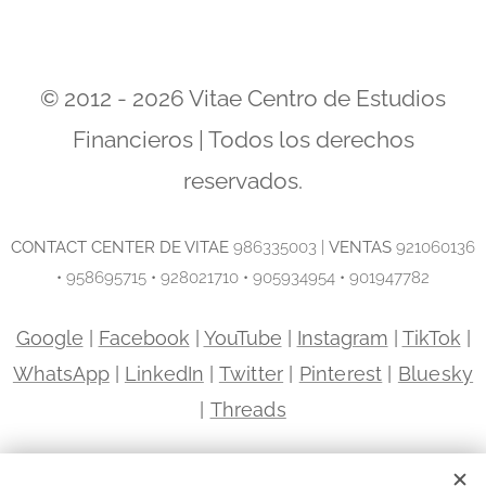
© 2012 - 2026 Vitae Centro de Estudios
Financieros | Todos los derechos
reservados.
C
ONTACT CENTER DE VITAE
986335003 |
VENTAS
921060136
• 958695715 • 928021710 • 905934954 • 901947782
Google
|
Facebook
|
YouTube
|
Instagram
|
TikTok
|
WhatsApp
|
LinkedIn
|
Twitter
|
Pinterest
|
Bluesky
|
Threads
Sede Miraflores | Avenida Paseo de la República 5663