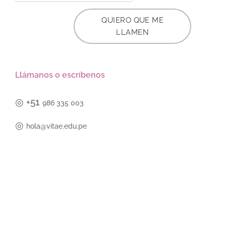
QUIERO QUE ME
LLAMEN
Llámanos o escríbenos
◎
+51
986 335 003
◎
hola@vitae.edu.pe