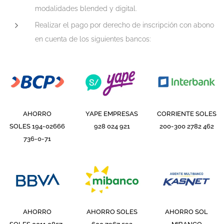
modalidades blended y digital.
Realizar el pago por derecho de inscripción con abono
en cuenta de los siguientes bancos:
AHORRO
YAPE EMPRESAS
CORRIENTE SOLES
SOLES
194-02666
928 024 921
200-300 2782 462
736-0-71
AHORRO
AHORRO SOLES
AHORRO SOL