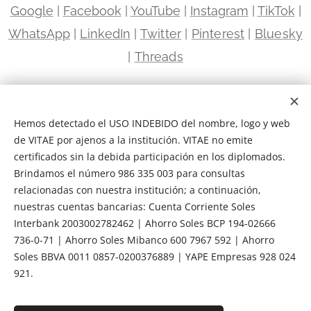
Google
|
Facebook
|
YouTube
|
Instagram
|
TikTok
|
WhatsApp
|
LinkedIn
|
Twitter
|
Pinterest
|
Bluesky
|
Threads
Sede Miraflores | Avenida Paseo de la República 5663
Miraflores, Lima | Frente a la Universidad Científica del Sur
Hemos detectado el USO INDEBIDO del nombre, logo y web
Sede Santa Anita · Ate · El Agustino | Avenida Nicolás Ayllón
de VITAE por ajenos a la institución. VITAE no emite
2941 El Agustino, Lima | Centro Empresarial Céntrica
certificados sin la debida participación en los diplomados.
Brindamos el número 986 335 003 para consultas
relacionadas con nuestra institución; a continuación,
VITAE ESCUELA DE ESPECIALIZACIÓN EJECUTIVA RUC 20602114130 |
nuestras cuentas bancarias: Cuenta Corriente Soles
INDECOPI PROPIEDAD INTELECTUAL 00130931 | CÁMARA DE COMERCIO
Interbank 2003002782462 | Ahorro Soles BCP 194-02666
CCL 00052 894.1
736-0-71 | Ahorro Soles Mibanco 600 7967 592 | Ahorro
INDECOPI
|
Q10
|
CCL
|
Términos y Condiciones
|
Transparencia
Soles BBVA 0011 0857-0200376889 | YAPE Empresas 928 024
|
Política de Privacidad
|
Libro de Reclamaciones
|
Empleabilidad
|
921.
Graduación
|
Gobierno Corporativo
|
Trabaja con Nosotros
|
Cuentas
Bancarias
|
Preguntas Frecuentes