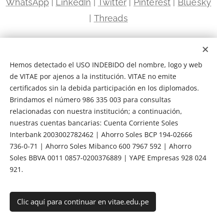
WhatsApp
|
LinkedIn
|
Twitter
|
Pinterest
|
Bluesky
|
Threads
Sede Miraflores | Avenida Paseo de la República 5663
Miraflores, Lima | Frente a la Universidad Científica del Sur
Hemos detectado el USO INDEBIDO del nombre, logo y web
Sede Santa Anita · Ate · El Agustino | Avenida Nicolás Ayllón
de VITAE por ajenos a la institución. VITAE no emite
2941 El Agustino, Lima | Centro Empresarial Céntrica
certificados sin la debida participación en los diplomados.
Brindamos el número 986 335 003 para consultas
relacionadas con nuestra institución; a continuación,
VITAE ESCUELA DE ESPECIALIZACIÓN EJECUTIVA RUC 20602114130 |
nuestras cuentas bancarias: Cuenta Corriente Soles
INDECOPI PROPIEDAD INTELECTUAL 00130931 | CÁMARA DE COMERCIO
Interbank 2003002782462 | Ahorro Soles BCP 194-02666
CCL 00052 894.1
736-0-71 | Ahorro Soles Mibanco 600 7967 592 | Ahorro
INDECOPI
|
Q10
|
CCL
|
Términos y Condiciones
|
Transparencia
Soles BBVA 0011 0857-0200376889 | YAPE Empresas 928 024
|
Política de Privacidad
|
Libro de Reclamaciones
|
Empleabilidad
|
921.
Graduación
|
Gobierno Corporativo
|
Trabaja con Nosotros
|
Cuentas
Bancarias
|
Preguntas Frecuentes
Clic aquí para continuar en vitae.edu.pe