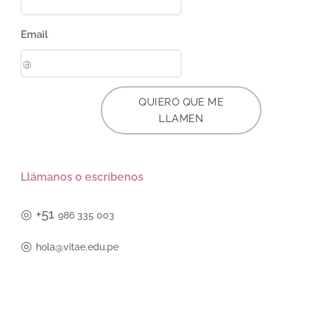
Email
QUIERO QUE ME
LLAMEN
Llámanos o escríbenos
◎
+51
986 335 003
◎
hola@vitae.edu.pe