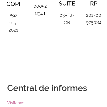
SUITE
RP
COPI
00052
894.1
03VTJ7
201700
892
OR
975084
105-
2021
Central de informes
Visítanos