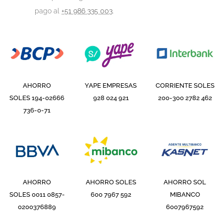
pago al
+51 986 335 003
.
AHORRO
YAPE EMPRESAS
CORRIENTE SOLES
SOLES
194-02666
928 024 921
200-300 2782 462
736-0-71
AHORRO
AHORRO SOLES
AHORRO SOL
SOLES
0011 0857-
600 7967 592
MIBANCO
0200376889
6007967592