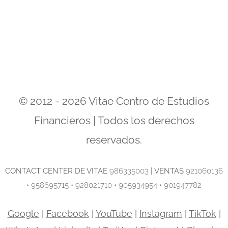
© 2012 - 2026 Vitae Centro de Estudios
Financieros | Todos los derechos
reservados.
C
ONTACT CENTER DE VITAE
986335003 |
VENTAS
921060136
• 958695715 • 928021710 • 905934954 • 901947782
Google
|
Facebook
|
YouTube
|
Instagram
|
TikTok
|