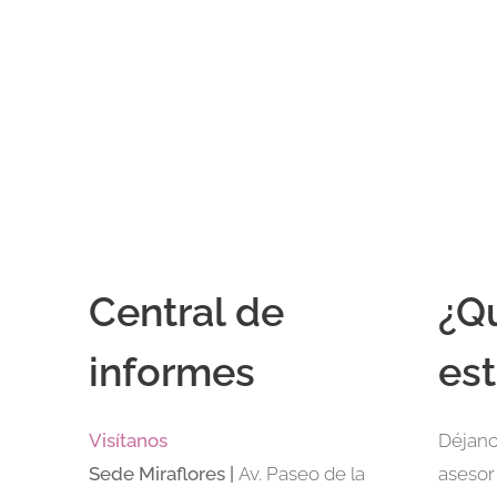
Central de
¿Q
informes
est
Visítanos
Déjano
Sede
Miraflores |
Av. Paseo de la
asesor