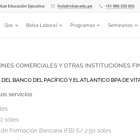
itae Educación Ejecutiva
hola@vitae.edu.pe
+51 986 335 003
Q10
Bolsa Laboral
Programas
Seminarios
ONES COMERCIALES Y OTRAS INSTITUCIONES F
DEL BANCO DEL PACÍFICO Y EL ATLÁNTICO BPA DE VIT
os servicios
les
00 soles
o de Formación Bancaria IFB) S/ 2.50 soles