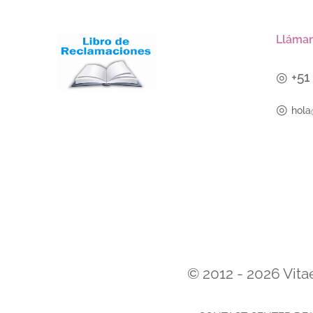
Lláman
◎
+5
◎
hola
© 2012 - 2026 Vita