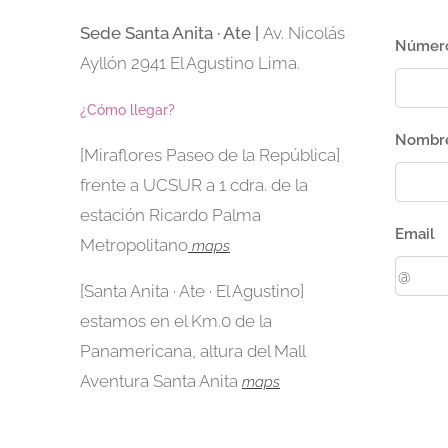
Sede Santa Anita · Ate |
Av. Nicolás
Número
Ayllón 2941 El Agustino Lima.
¿Cómo llegar?
Nombr
[Miraflores Paseo de la República]
frente a UCSUR a 1 cdra. de la
estación Ricardo Palma
Email
Metropolitano
maps
[Santa Anita · Ate · El Agustino]
estamos en el Km.0 de la
Panamericana, altura del Mall
Aventura Santa Anita
maps