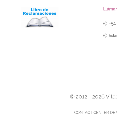
Lláman
◎
+5
◎
hola
© 2012 - 2026 Vita
C
ONTACT CENTER DE 