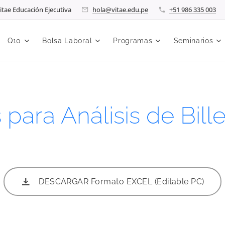
itae Educación Ejecutiva
hola@vitae.edu.pe
+51 986 335 003
Q10
Bolsa Laboral
Programas
Seminarios
para Análisis de Bil
DESCARGAR Formato EXCEL (Editable PC)