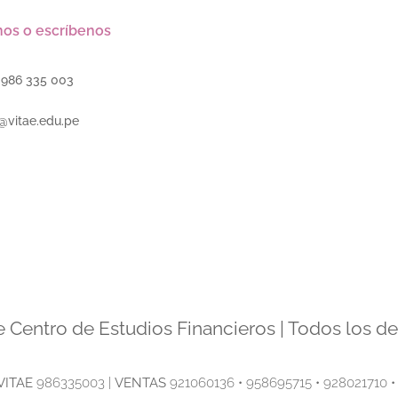
os o escríbenos
1
986 335 003
@vitae.edu.pe
e Centro de Estudios Financieros | Todos los d
VITAE
986335003 |
VENTAS
921060136 • 958695715 • 928021710 