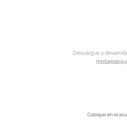
Descargue y desarrolle
mistareas@v
Coloque en el asun