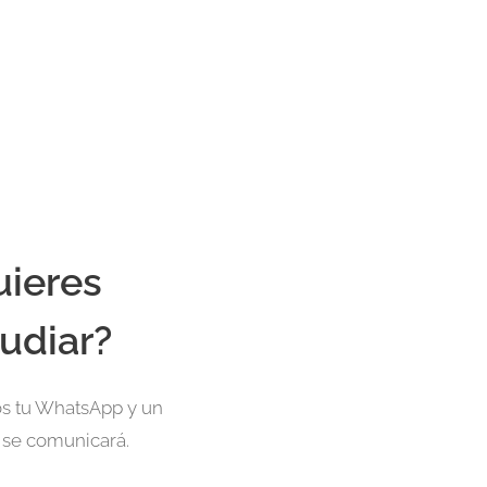
uieres
udiar?
s tu WhatsApp y un
 se comunicará.