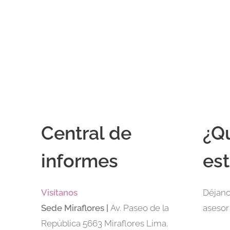
Central de
¿Q
informes
est
Visítanos
Déjano
Sede
Miraflores |
Av. Paseo de la
asesor
República 5663 Miraflores Lima.