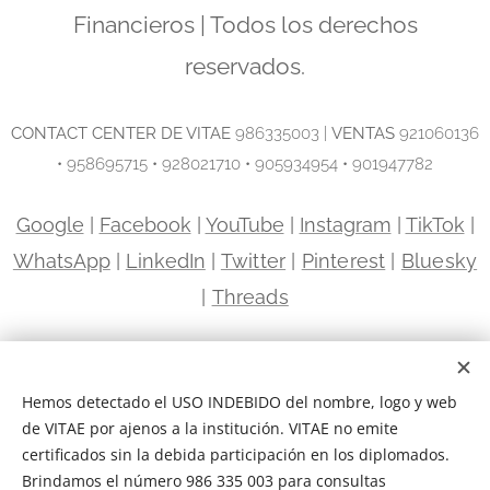
Financieros | Todos los derechos
reservados.
C
ONTACT CENTER DE VITAE
986335003 |
VENTAS
921060136
• 958695715 • 928021710 • 905934954 • 901947782
Google
|
Facebook
|
YouTube
|
Instagram
|
TikTok
|
WhatsApp
|
LinkedIn
|
Twitter
|
Pinterest
|
Bluesky
|
Threads
Sede Miraflores | Avenida Paseo de la República 5663
Miraflores, Lima | Frente a la Universidad Científica del Sur
Hemos detectado el USO INDEBIDO del nombre, logo y web
Sede Santa Anita · Ate · El Agustino | Avenida Nicolás Ayllón
de VITAE por ajenos a la institución. VITAE no emite
2941 El Agustino, Lima | Centro Empresarial Céntrica
certificados sin la debida participación en los diplomados.
Brindamos el número 986 335 003 para consultas