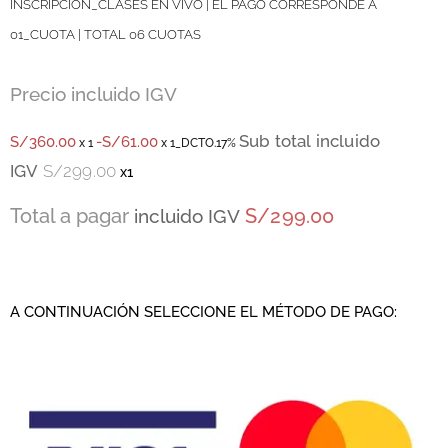
INSCRIPCIÓN_CLASES EN VIVO | EL PAGO CORRESPONDE A
01_CUOTA | TOTAL 06 CUOTAS
Precio incluido IGV
Sub total
incluido
S/
360.00
-S/61
.00
x 1
x 1_DCTO.17%
IGV
S/
299.00
x
1
Total a pagar
S/299.00
incluido IGV
A CONTINUACIÓN SELECCIONE EL MÉTODO DE PAGO: