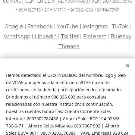
C
ONTACT CENTER DE VITAE
986335003 |
VENTAS
921060136
• 958695715 • 928021710 • 905934954 • 901947782
Google
|
Facebook
|
YouTube
|
Instagram
|
TikTok
|
WhatsApp
|
LinkedIn
|
Twitter
|
Pinterest
|
Bluesky
|
Threads
Sede Miraflores | Avenida Paseo de la República 5663
Miraflores, Lima | Frente a la Universidad Científica del Sur
Hemos detectado el USO INDEBIDO del nombre, logo y web
Sede Santa Anita · Ate · El Agustino | Avenida Nicolás Ayllón
de VITAE por ajenos a la institución. VITAE no emite
2941 El Agustino, Lima | Centro Empresarial Céntrica
certificados sin la debida participación en los diplomados.
Brindamos el número 986 335 003 para consultas
relacionadas con nuestra institución; a continuación,
VITAE ESCUELA DE ESPECIALIZACIÓN EJECUTIVA RUC 20602114130 |
nuestras cuentas bancarias: Cuenta Corriente Soles
INDECOPI PROPIEDAD INTELECTUAL 00130931 | CÁMARA DE COMERCIO
Interbank 2003002782462 | Ahorro Soles BCP 194-02666
CCL 00052 894.1
736-0-71 | Ahorro Soles Mibanco 600 7967 592 | Ahorro
INDECOPI
|
Q10
|
CCL
|
Términos y Condiciones
|
Transparencia
Soles BBVA 0011 0857-0200376889 | YAPE Empresas 928 024