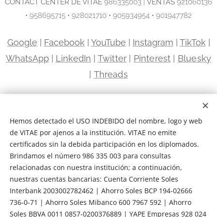
C
ONTACT CENTER DE VITAE
986335003 |
VENTAS
921060136
• 958695715 • 928021710 • 905934954 • 901947782
Google
|
Facebook
|
YouTube
|
Instagram
|
TikTok
|
WhatsApp
|
LinkedIn
|
Twitter
|
Pinterest
|
Bluesky
|
Threads
Sede Miraflores | Avenida Paseo de la República 5663
Miraflores, Lima | Frente a la Universidad Científica del Sur
Hemos detectado el USO INDEBIDO del nombre, logo y web
Sede Santa Anita · Ate · El Agustino | Avenida Nicolás Ayllón
de VITAE por ajenos a la institución. VITAE no emite
2941 El Agustino, Lima | Centro Empresarial Céntrica
certificados sin la debida participación en los diplomados.
Brindamos el número 986 335 003 para consultas
relacionadas con nuestra institución; a continuación,
VITAE ESCUELA DE ESPECIALIZACIÓN EJECUTIVA RUC 20602114130 |
nuestras cuentas bancarias: Cuenta Corriente Soles
INDECOPI PROPIEDAD INTELECTUAL 00130931 | CÁMARA DE COMERCIO
Interbank 2003002782462 | Ahorro Soles BCP 194-02666
CCL 00052 894.1
736-0-71 | Ahorro Soles Mibanco 600 7967 592 | Ahorro
INDECOPI
|
Q10
|
CCL
|
Términos y Condiciones
|
Transparencia
Soles BBVA 0011 0857-0200376889 | YAPE Empresas 928 024